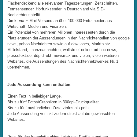
Flächendeckend alle relevanten Tageszeitungen, Zeitschriften,
Fernsehsender, Hörfunksender in Deutschland via SID-
Nachrichtensatellit.
Direkt via E-Mail-Versand an über 100.000 Entscheider aus
Wirtschaft, Medien und Finanzen.
Ein Potenzial von mehreren Milionen Interessenten durch die
Platzierungen der Aussendungen in den Nachrichtenteilen von google
news, yahoo Nachrichten sowie auf dow jones, Marktplatz
Mittelstand, finanznachrichten, wallstreet:online, ad-hoc news,
pressetext.de, ddp-direkt, newsmax und vielen, vielen weiteren
Websites, die Aussendungen des Nachrichtennetzwerkes Nr. 1
übernehmen.
Jede Aussendung kann enthalten:
Einen Text in beliebiger Länge.
Bis zu fünf Fotos/Graphiken in 300dpi-Druckqualität.
Bis zu fünf ausführlichen Zusatzinfos als pdfs.
Jede Aussendung verlinkt zudem direkt auf die gewünschten
Websites.
Preis für das komplette obige Leistungs-Portfolio und pro